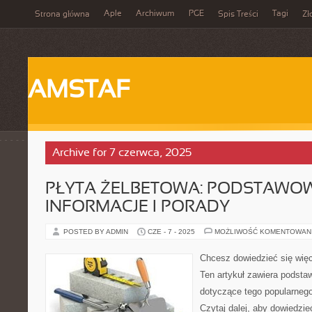
Aple
Archiwum
PGE
Tagi
Strona główna
Spis Treści
Zł
AMSTAF
Archive for 7 czerwca, 2025
PŁYTA ŻELBETOWA: PODSTAWO
INFORMACJE I PORADY
POSTED BY ADMIN
CZE - 7 - 2025
MOŻLIWOŚĆ KOMENTOWAN
Chcesz dowiedzieć się więc
Ten artykuł zawiera podsta
dotyczące tego popularnego
Czytaj dalej, aby dowiedzieć