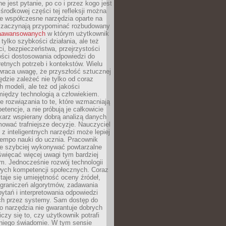
e jest pytanie, po co i przez kogo jest
rodkowej części tej refleksji można
że współczesne narzędzia oparte na
 zaczynają przypominać rozbudowany
zaawansowanych
w którym użytkownik
 tylko szybkości działania, ale też
i, bezpieczeństwa, przejrzystości
ości dostosowania odpowiedzi do
etnych potrzeb i kontekstów. Wielu
wraca uwagę, że przyszłość sztucznej
będzie zależeć nie tylko od coraz
 modeli, ale też od jakości
iędzy technologią a człowiekiem.
e rozwiązania to te, które wzmacniają
etencje, a nie próbują je całkowicie
karz wspierany dobrą analizą danych
ować trafniejsze decyzje. Nauczyciel
 z inteligentnych narzędzi może lepiej
empo nauki do ucznia. Pracownik
e szybciej wykonywać powtarzalne
święcać więcej uwagi tym bardziej
. Jednocześnie rozwój technologii
ch kompetencji społecznych. Coraz
taje się umiejętność oceny źródeł,
ograniczeń algorytmów, zadawania
ytań i interpretowania odpowiedzi
h przez systemy. Sam dostęp do
go narzędzia nie gwarantuje dobrych
iczy się to, czy użytkownik potrafi
 niego świadomie. W tym sensie