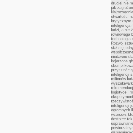
drugiej nie 
jak zagrożen
Najrozsądnie
otwartości n
krytycznym 
inteligencja
ludzi, a nie
równowaga b
technologia
Rozwój sztuc
stał się jed
współczesne
niedawno dla
kojarzona gł
skomplikowa
przyszłością
inteligencji
milionów lud
wyszukiwark
rekomendacji
logistyce i 
eksperymente
rzeczywistoś
inteligencji 
ogromnych i
wzorców, któ
dostrzec tak
usprawniani
powtarzalnyc
wspierający