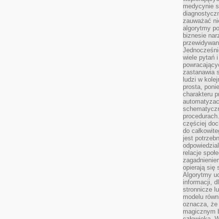
medycynie s
diagnostycz
zauważać ni
algorytmy po
biznesie nar
przewidywani
Jednocześnie
wiele pytań 
powracający
zastanawia s
ludzi w kole
prosta, poni
charakteru p
automatyzac
schematyczn
procedurach
częściej doc
do całkowite
jest potrzebn
odpowiedzial
relacje spo
zagadnieniem
opierają się 
Algorytmy u
informacji, d
stronnicze l
modelu równ
oznacza, że 
magicznym b
człowieka. W