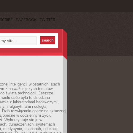
SCRIBE
FACEBOOK
TWITTER
znej inteligencji w ostatnich latach
nym z najważniejszych tematów
go świata technologii. Jeszcze
 wielu osób była to dziedzina
ównie z laboratoriami badawczymi,
nymi algorytmami i odległą
. Dziś rozwiązania oparte na sztucznej
 są obecne w codziennym życiu
zi. Wykorzystuje się je w
ach, tłumaczeniach, systemach
, medycynie, finansach, edukacji,