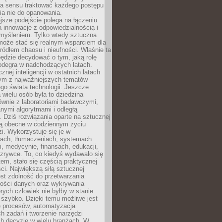
ma sensu traktować każdego postępu
ia nie do opanowania.
jsze podejście polega na łączeniu
a innowacje z odpowiedzialnością i
myśleniem. Tylko wtedy sztuczna
 może stać się realnym wsparciem dla
 źródłem chaosu i nieufności. Właśnie ta
ędzie decydować o tym, jaką rolę
 odegra w nadchodzących latach.
znej inteligencji w ostatnich latach
nym z najważniejszych tematów
go świata technologii. Jeszcze
 wielu osób była to dziedzina
ównie z laboratoriami badawczymi,
nymi algorytmami i odległą
. Dziś rozwiązania oparte na sztucznej
 są obecne w codziennym życiu
zi. Wykorzystuje się je w
ach, tłumaczeniach, systemach
, medycynie, finansach, edukacji,
rozrywce. To, co kiedyś wydawało się
m, stało się częścią praktycznej
ci. Największą siłą sztucznej
jest zdolność do przetwarzania
lości danych oraz wykrywania
rych człowiek nie byłby w stanie
 szybko. Dzięki temu możliwe jest
e procesów, automatyzacja
h zadań i tworzenie narzędzi
ch decyzje w wielu branżach. W