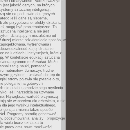
łeczne i kreatywność. Bardzo ważnym
 jest jakość danych, na których
systemy sztucznej inteligencji.
czą się na podstawie dostępnych
latego jeśli dane są niepełne,
ub źle przygotowane, efekty działania
ież mogą być problematyczne. To
sztuczna inteligencja nie jest
ytem działającym niezależnie od
 dużej mierze odzwierciedla sposób, w
 zaprojektowana, wytrenowana i
powiedzialność za jej działanie
c na ludziach i instytucjach, które z
ają. W kontekście edukacji sztuczna
 otwiera ogromne możliwości. Może
rsonalizację nauki, pomagać w
u materiałów, tłumaczyć trudne
tszym językiem i ułatwiać dostęp do
giej strony pojawia się pytanie o to,
ne poleganie na gotowych
h nie osłabi samodzielnego myślenia.
zyko, jeśli narzędzia są używane
nie. Największą wartość przynoszą
tają się wsparciem dla człowieka, a nie
dla jego wysiłku intelektualnego.
eligencja zmienia także sposób
eści. Programy potrafią generować
zy, podsumowania, analizy i propozycje
la wielu branż oznacza to
nie pracy oraz nowe możliwości