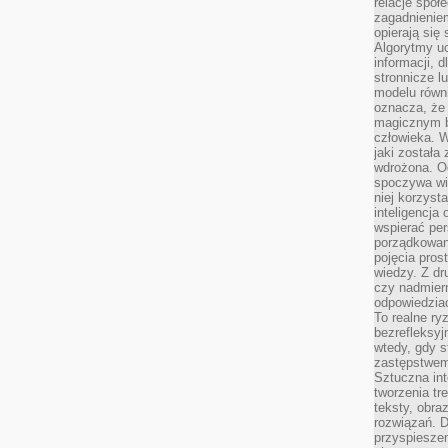
relacje spo
zagadnieniem
opierają się 
Algorytmy u
informacji, d
stronnicze l
modelu równ
oznacza, że 
magicznym b
człowieka. W
jaki została
wdrożona. Od
spoczywa wię
niej korzyst
inteligencja
wspierać pe
porządkowani
pojęcia pros
wiedzy. Z dru
czy nadmier
odpowiedziac
To realne ry
bezrefleksyj
wtedy, gdy s
zastępstwem 
Sztuczna int
tworzenia tr
teksty, obra
rozwiązań. D
przyspiesze