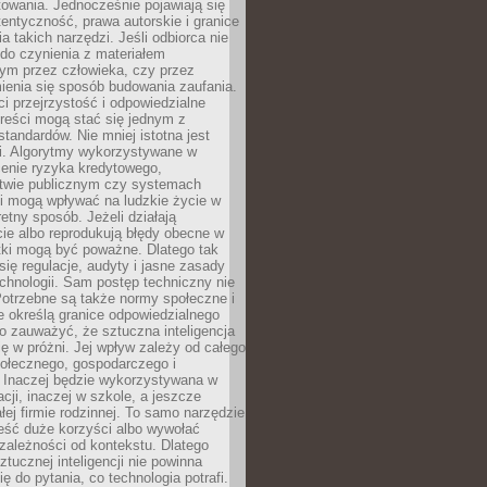
owania. Jednocześnie pojawiają się
tentyczność, prawa autorskie i granice
a takich narzędzi. Jeśli odbiorca nie
do czynienia z materiałem
ym przez człowieka, czy przez
ienia się sposób budowania zaufania.
i przejrzystość i odpowiedzialne
reści mogą stać się jednym z
tandardów. Nie mniej istotna jest
ki. Algorytmy wykorzystywane w
ocenie ryzyka kredytowego,
twie publicznym czy systemach
i mogą wpływać na ludzkie życie w
etny sposób. Jeżeli działają
cie albo reprodukują błędy obecne w
tki mogą być poważne. Dlatego tak
się regulacje, audyty i jasne zasady
chnologii. Sam postęp techniczny nie
Potrzebne są także normy społeczne i
e określą granice odpowiedzialnego
o zauważyć, że sztuczna inteligencja
się w próżni. Jej wpływ zależy od całego
połecznego, gospodarczego i
. Inaczej będzie wykorzystywana w
acji, inaczej w szkole, a jeszcze
łej firmie rodzinnej. To samo narzędzie
eść duże korzyści albo wywołać
zależności od kontekstu. Dlatego
ztucznej inteligencji nie powinna
ę do pytania, co technologia potrafi.