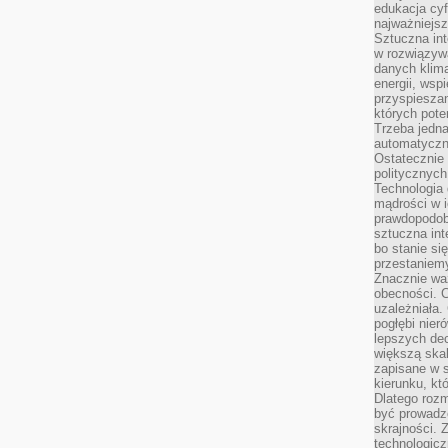
edukacja cyf
najważniejs
Sztuczna int
w rozwiązyw
danych klim
energii, wsp
przyspiesza
których poten
Trzeba jedna
automatyczn
Ostatecznie 
politycznyc
Technologia 
mądrości w 
prawdopodob
sztuczna int
bo stanie si
przestaniem
Znacznie waż
obecności. C
uzależniała.
pogłębi nie
lepszych dec
większą skal
zapisane w 
kierunku, kt
Dlatego rozm
być prowadz
skrajności. 
technologicz