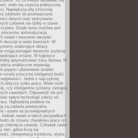
rozrywce. To, co kiedyś wydawało się
m, stało się częścią praktycznej
ci. Największą siłą sztucznej
jest zdolność do przetwarzania
lości danych oraz wykrywania
rych człowiek nie byłby w stanie
 szybko. Dzięki temu możliwe jest
e procesów, automatyzacja
h zadań i tworzenie narzędzi
ch decyzje w wielu branżach. W
ystemy analizujące obrazy
ne mogą pomagać lekarzom szybciej
epokojące zmiany. W logistyce
trafią optymalizować trasy dostaw. W
zędzia analityczne wspierają
e popytu i planowanie działań.
 rozwój sztucznej inteligencji budzi
i wątpliwości. Jedno z najczęściej
ch dotyczy rynku pracy. Wiele osób
ię, czy inteligentne systemy zastąpią
jnych zawodach. Odpowiedź nie jest
eważ wpływ technologii zależy od
racy. Najbardziej podatne na
ję są zadania powtarzalne,
e i oparte na przewidywalnych
. Jednak nawet w takich przypadkach
hodzi do zmiany charakteru pracy niż
go zniknięcia zawodu. Człowiek nadal
y tam, gdzie liczą się
ność, interpretacja kontekstu, etyka,