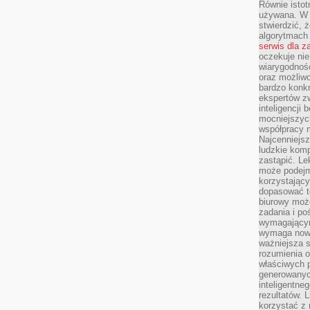
Równie istotn
używana. W ś
stwierdzić, 
algorytmach
serwis dla 
oczekuje nie
wiarygodnośc
oraz możliw
bardzo konkr
ekspertów z
inteligencji 
mocniejszych
współpracy m
Najcenniejsz
ludzkie komp
zastąpić. Le
może podejm
korzystający
dopasować t
biurowy moż
zadania i po
wymagającym
wymaga nowy
ważniejsza s
rozumienia 
właściwych p
generowanyc
inteligentne
rezultatów. L
korzystać z