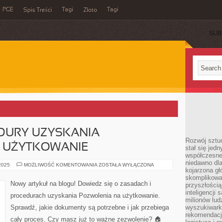
PGE
Tagi
Tagi
Spis Treści
Złoto
SUB
DURY UZYSKANIA
Rozwój sztuc
 UŻYTKOWANIE
stał się jed
współczesne
niedawno dla
ZASADY
 2025
MOŻLIWOŚĆ KOMENTOWANIA
ZOSTAŁA WYŁĄCZONA
kojarzona gł
I
PROCEDURY
skomplikowa
UZYSKANIA
Nowy artykuł na blogu! Dowiedz się o zasadach i
przyszłością
POZWOLENIA
NA
inteligencji
procedurach uzyskania Pozwolenia na użytkowanie.
UŻYTKOWANIE
milionów lud
Sprawdź, jakie dokumenty są potrzebne i jak przebiega
wyszukiwark
rekomendacji
cały proces. Czy masz już to ważne zezwolenie? 🏠