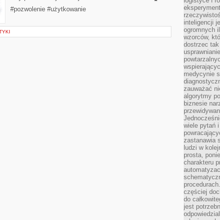
logistyce i 
eksperymente
#pozwolenie #użytkowanie
rzeczywistoś
inteligencji 
ogromnych i
TYKI
wzorców, któ
dostrzec tak
usprawniani
powtarzalnyc
wspierający
medycynie s
diagnostycz
zauważać ni
algorytmy po
biznesie nar
przewidywani
Jednocześnie
wiele pytań 
powracający
zastanawia s
ludzi w kole
prosta, poni
charakteru p
automatyzac
schematyczn
procedurach
częściej doc
do całkowite
jest potrzebn
odpowiedzial