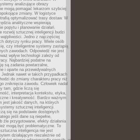
ystemy analizujące obrazy
ne mogą pomagać lekarzom szybciej
epokojące zmiany. W logistyce
trafią optymalizować trasy dostaw. W
zędzia analityczne wspierają
e popytu i planowanie działań.
 rozwój sztucznej inteligencji budzi
i wątpliwości. Jedno z najczęściej
ch dotyczy rynku pracy. Wiele osób
ię, czy inteligentne systemy zastąpią
jnych zawodach. Odpowiedź nie jest
eważ wpływ technologii zależy od
racy. Najbardziej podatne na
ję są zadania powtarzalne,
e i oparte na przewidywalnych
. Jednak nawet w takich przypadkach
hodzi do zmiany charakteru pracy niż
go zniknięcia zawodu. Człowiek nadal
y tam, gdzie liczą się
ność, interpretacja kontekstu, etyka,
łeczne i kreatywność. Bardzo ważnym
 jest jakość danych, na których
systemy sztucznej inteligencji.
czą się na podstawie dostępnych
latego jeśli dane są niepełne,
ub źle przygotowane, efekty działania
ież mogą być problematyczne. To
sztuczna inteligencja nie jest
ytem działającym niezależnie od
 dużej mierze odzwierciedla sposób, w