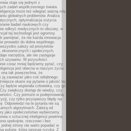
rowa staje się jednym z
zych zadań współczesnego świata.
eligencja może też odegrać ważną rolę
aniu globalnych problemów. Analiza
atycznych, optymalizacja zużycia
ieranie badań naukowych czy
nie odkryć medycznych to obszary, w
cjał tej technologii jest ogromny.
k pamiętać, że nie każda innowacja
ie prowadzi do dobra wspólnego.
wszystko zależy od priorytetów
h, ekonomicznych i społecznych.
daje narzędzia, ale nie zastępuje
ich używaniu. W przyszłości
nie coraz mniej będziemy pytać, czy
eligencja jest obecna w naszym życiu,
ę ona tak powszechna, że
y ją zauważać jako coś odrębnego.
niejsze okaże się pytanie o jakość tej
zy będzie wspierała człowieka, czy go
 Czy zwiększy dostęp do wiedzy, czy
równości. Czy pomoże w podejmowaniu
yzji, czy tylko przyspieszy błędy na
ę. Odpowiedzi na te pytania nie są
samych algorytmach. Zależą od
óry jako społeczeństwo wybierzemy.
owa o sztucznej inteligencji powinna
ona spokojnie, rzeczowo i bez
Z jednej strony nie warto popadać w
ną euforię, która ignoruje ryzyka. Z