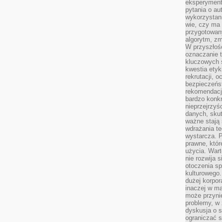
eksperyment
pytania o au
wykorzystani
wie, czy ma 
przygotowan
algorytm, zm
W przyszłośc
oznaczanie t
kluczowych s
kwestia ety
rekrutacji, 
bezpieczeńs
rekomendacj
bardzo konkr
nieprzejrzyś
danych, sku
ważne stają 
wdrażania te
wystarcza. 
prawne, któr
użycia. Wart
nie rozwija 
otoczenia s
kulturowego
dużej korpor
inaczej w ma
może przyni
problemy, w 
dyskusja o s
ograniczać si