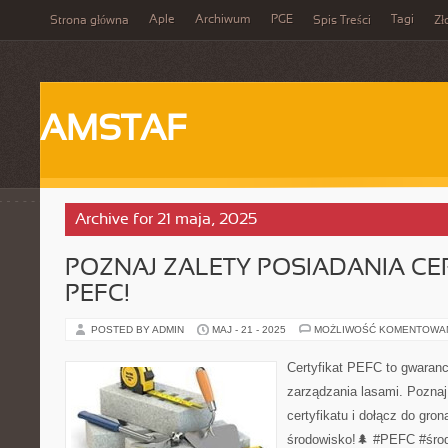
Aple
Archiwum
PGE
Tagi
Strona główna
Spis Treści
Zł
AMSTAF
Archive for 21 maja, 2025
POZNAJ ZALETY POSIADANIA CE
PEFC!
POSTED BY ADMIN
MAJ - 21 - 2025
MOŻLIWOŚĆ KOMENTOWA
Certyfikat PEFC to gwaranc
zarządzania lasami. Poznaj
certyfikatu i dołącz do gron
środowisko!🌲 #PEFC #śro